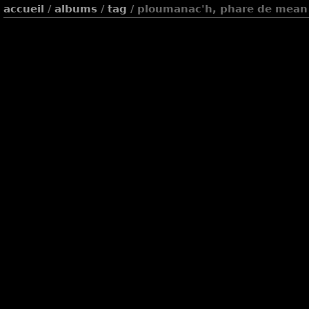
accueil
/
albums
/
tag
/ ploumanac'h, phare de mean